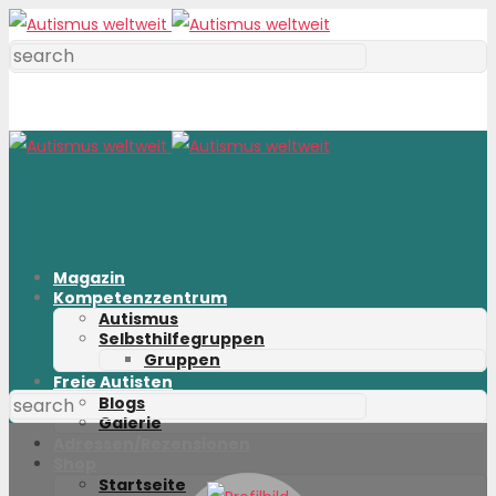
Magazin
Kompetenzzentrum
Autismus
Selbsthilfegruppen
Gruppen
Freie Autisten
Blogs
Galerie
Adressen/Rezensionen
Shop
Startseite