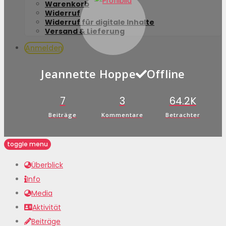
Warenkorb
Widerruf
Widerruf für digitale Inhalte
Versand & Lieferung
Anmelden
Jeannette Hoppe
Offline
7
3
64.2K
Beiträge
Kommentare
Betrachter
toggle menu
Überblick
Info
Media
Aktivität
Beiträge