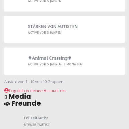
ACTIVE VOR 5 JAHREN
STÄRKEN VON AUTISTEN
ACTIVE VOR 5 JAHREN
🌳𝔸𝕟𝕚𝕞𝕒𝕝 ℂ𝕣𝕠𝕤𝕤𝕚𝕟𝕘🌳
ACTIVE VOR 5 JAHREN, 2 MONATEN
Ansicht von 1 - 10 von 10 Gruppen
Log dich in deinen Account ein.
Media
Freunde
TeilzeitAutist
@TEILZEITAUTIST