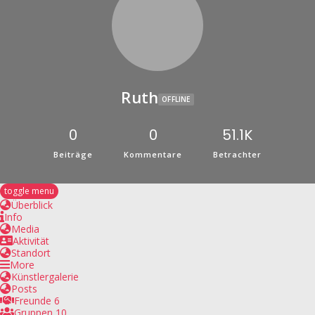
Warenkorb
Widerruf
Widerruf für digitale Inhalte
Versand & Lieferung
Anmelden
Ruth
OFFLINE
0
0
51.1K
Beiträge
Kommentare
Betrachter
toggle menu
Überblick
Info
Media
Aktivität
Standort
More
Künstlergalerie
Posts
Freunde
6
Gruppen
10