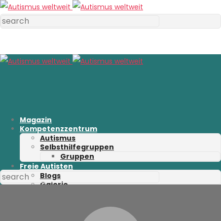
Magazin
Kompetenzzentrum
Autismus
Selbsthilfegruppen
Gruppen
Freie Autisten
Blogs
Galerie
Adressen/Rezensionen
Shop
Startseite