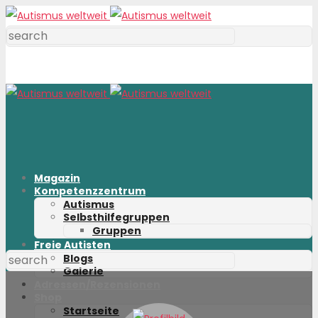
Magazin
Kompetenzzentrum
Autismus
Selbsthilfegruppen
Gruppen
Freie Autisten
Blogs
Galerie
Adressen/Rezensionen
Shop
Startseite