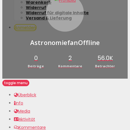
Warenkorb
Widerruf
Widerruf für digitale Inhalte
Versand & Lieferung
Anmelden
Astronomiefan
Offline
0
2
56.0K
Beiträge
Kommentare
Betrachter
toggle menu
Überblick
Info
Media
Aktivität
Kommentare