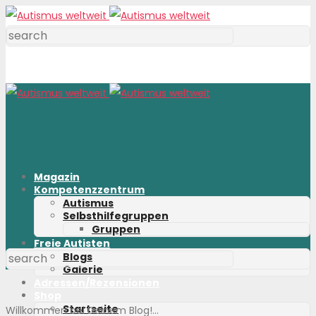
Magazin
Kompetenzzentrum
Autismus
Selbsthilfegruppen
Gruppen
Freie Autisten
Blogs
Galerie
Adressen/Rezensionen
Shop
Startseite
Willkommen bei Deinem Blog!...