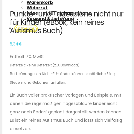
Warenkorb
Widerruf
Punkte- und Tagespläne nicht nur
Widerruf für digitale Inhalte
Versand & Lieferung
für Kinder (eBook, kein reines
Anmelden
Autismus Buch)
5,34
€
Enthält 7% MwSt
Lieferzeit: keine Lieferzeit (z.B. Download)
Bei Lieferungen in Nicht-EU-Länder können zusätzliche Zölle,
Steuern und Gebühren anfallen.
Ein Buch voller praktischer Vorlagen und Beispiele, mit
denen die regelmäßigen Tagesabläufe kinderleicht
ganz nach Bedarf geplant dargestellt werden können.
Es ist ein reines Autismus Buch und lässt sich vielfältig
einsetzen.