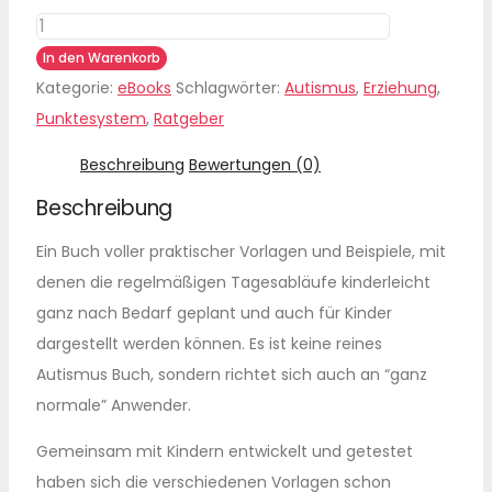
Punkte-
und
In den Warenkorb
Tagespläne
Kategorie:
eBooks
Schlagwörter:
Autismus
,
Erziehung
,
nicht
Punktesystem
,
Ratgeber
nur
Beschreibung
Bewertungen (0)
für
Beschreibung
Kinder
(eBook,
Ein Buch voller praktischer Vorlagen und Beispiele, mit
kein
denen die regelmäßigen Tagesabläufe kinderleicht
reines
ganz nach Bedarf geplant und auch für Kinder
Autismus
dargestellt werden können. Es ist keine reines
Buch)
Autismus Buch, sondern richtet sich auch an “ganz
[Digital]
normale” Anwender.
Menge
Gemeinsam mit Kindern entwickelt und getestet
haben sich die verschiedenen Vorlagen schon