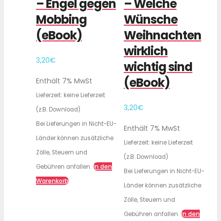
– Engel gegen
– Welche
Mobbing
Wünsche
(eBook)
Weihnachten
wirklich
3,20
€
wichtig sind
(eBook)
Enthält 7% MwSt
Lieferzeit: keine Lieferzeit
3,20
€
(z.B. Download)
Bei Lieferungen in Nicht-EU-
Enthält 7% MwSt
Länder können zusätzliche
Lieferzeit: keine Lieferzeit
Zölle, Steuern und
(z.B. Download)
In den
Gebühren anfallen.
Bei Lieferungen in Nicht-EU-
Warenkorb
Länder können zusätzliche
Zölle, Steuern und
In den
Gebühren anfallen.