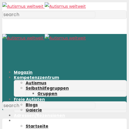
Magazin
Kompetenzzentrum
Autismus
Selbsthilfegruppen
Gruppen
Freie Autisten
Blogs
Galerie
Adressen/Rezensionen
Shop
Startseite