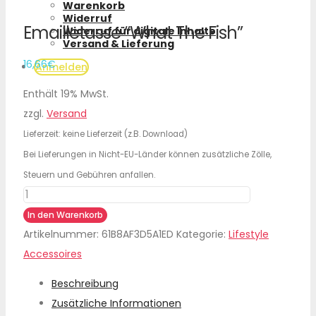
Warenkorb
Widerruf
Emailletasse “What The Fish”
Widerruf für digitale Inhalte
Versand & Lieferung
16,66
€
Anmelden
Enthält 19% MwSt.
zzgl.
Versand
Lieferzeit: keine Lieferzeit (z.B. Download)
Bei Lieferungen in Nicht-EU-Länder können zusätzliche Zölle,
Steuern und Gebühren anfallen.
Emailletasse
"What
In den Warenkorb
The
Artikelnummer:
61B8AF3D5A1ED
Kategorie:
Lifestyle
Fish"
Accessoires
Menge
Beschreibung
Zusätzliche Informationen