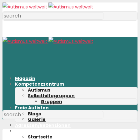
Magazin
Kompetenzzentrum
Autismus
Selbsthilfegruppen
Gruppen
Freie Autisten
Blogs
Galerie
Adressen/Rezensionen
Shop
Startseite