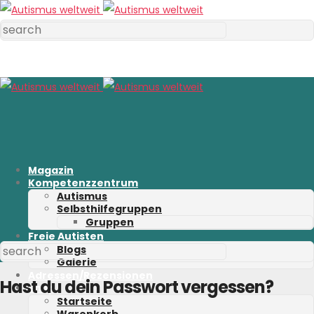
Magazin
Kompetenzzentrum
Autismus
Selbsthilfegruppen
Gruppen
Freie Autisten
Blogs
Galerie
Adressen/Rezensionen
Hast du dein Passwort vergessen?
Shop
Startseite