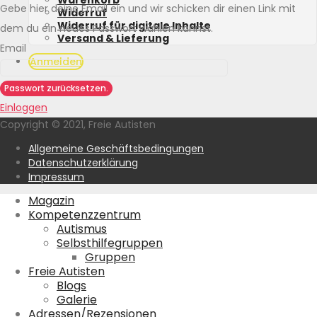
Warenkorb
Gebe hier deine Email ein und wir schicken dir einen Link mit
Widerruf
Widerruf für digitale Inhalte
dem du ein neues Passwort wählen kannst.
Versand & Lieferung
Email
Anmelden
Passwort zurücksetzen.
Einloggen
Copyright © 2021, Freie Autisten
Allgemeine Geschäftsbedingungen
Datenschutzerklärung
Impressum
Magazin
Kompetenzzentrum
Autismus
Selbsthilfegruppen
Gruppen
Freie Autisten
Blogs
Galerie
Adressen/Rezensionen