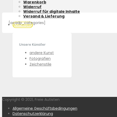
Warenkorb
Widerruf
Widerruf für digitale Inhalte
Versand & Lieferung
[acadp_categories]
Anmelden
Unsere Künstler
andere Kunst
Fotografien
Zeichenstile
Copyright © 2021, Freie Autisten
Allgemeine Geschäftsbedingungen
Datenschutzerklärung