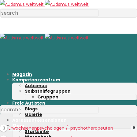
Magazin
Kompetenzzentrum
Autismus
Selbsthilfegruppen
Gruppen
Freie Autisten
Blogs
Galerie
Adressen/Rezensionen
Shop
Erwachsenenpsychologen /-psychotherapeuten
0
Startseite