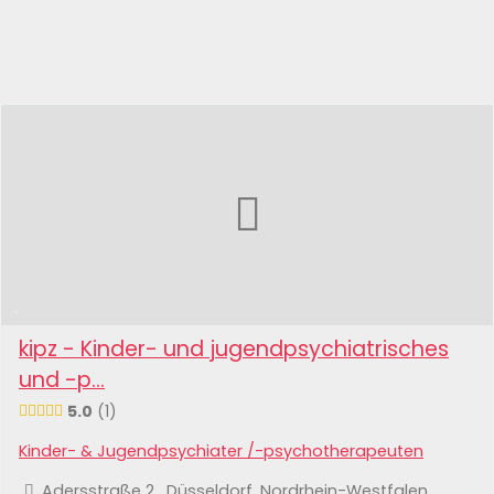
kipz - Kinder- und jugendpsychiatrisches
und -p...
5.0
1
Kinder- & Jugendpsychiater /-psychotherapeuten
Adersstraße 2 , Düsseldorf, Nordrhein-Westfalen