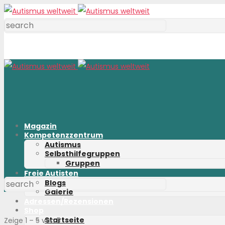
Magazin
Kompetenzzentrum
Autismus
Selbsthilfegruppen
Gruppen
Freie Autisten
Blogs
Galerie
Adressen/Rezensionen
Shop
Startseite
Zeige 1 – 5 von 5