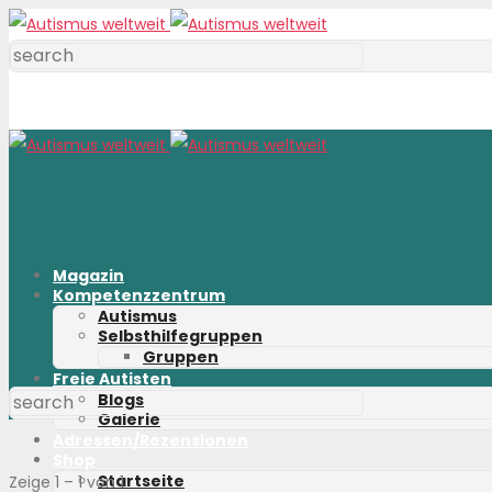
Magazin
Kompetenzzentrum
Autismus
Selbsthilfegruppen
Gruppen
Freie Autisten
Blogs
Galerie
Adressen/Rezensionen
Shop
Startseite
Zeige 1 – 1 von 1