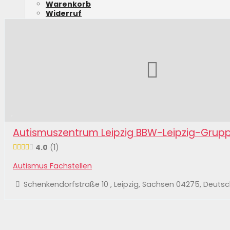
Warenkorb
Widerruf
Widerruf für digitale Inhalte
Versand & Lieferung
Anmelden
Autismuszentrum Leipzig BBW-Leipzig-Grup
4.0
1
Autismus Fachstellen
Schenkendorfstraße 10 , Leipzig, Sachsen 04275, Deuts